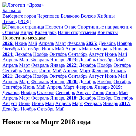
Балаково
Выберите город
Череповец
Балаково
Волхов
Хибины
Гимн ДРОЗД
Новости
О нас
Спортивные направления
Отзывы
Видео
Календарь
Наши спортсмены
Контакты
Новости по месяцам:
2026:
Июнь
Май
Апрель
Март
Февраль
2025:
Декабрь
Ноябрь
Октябрь
Сентябрь
Июнь
Май
Апрель
Март
Февраль
Январь
2024:
Декабрь
Ноябрь
Октябрь
Сентябрь
Август
Июнь
Май
Апрель
Март
Февраль
Январь
2023:
Декабрь
Октябрь
Май
Апрель
Март
Февраль
Январь
2022:
Декабрь
Ноябрь
Октябрь
Сентябрь
Август
Июнь
Май
Апрель
Март
Февраль
Январь
2021:
Декабрь
Ноябрь
Октябрь
Сентябрь
Август
Июнь
Май
Апрель
Март
Февраль
Январь
2020:
Декабрь
Ноябрь
Октябрь
Сентябрь
Июнь
Май
Апрель
Март
Февраль
Январь
2019:
Декабрь
Ноябрь
Октябрь
Сентябрь
Август
Июль
Июнь
Май
Апрель
Март
Февраль
Январь
2018:
Декабрь
Ноябрь
Сентябрь
Август
Июль
Июнь
Май
Апрель
Март
Февраль
Январь
2017:
Декабрь
Ноябрь
Октябрь
Май
Новости за Март 2018 года