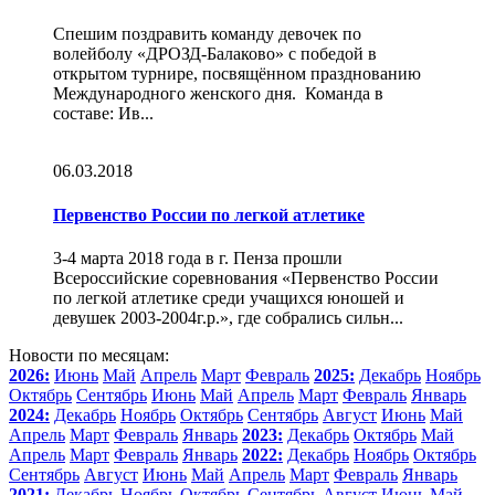
Спешим поздравить команду девочек по
волейболу «ДРОЗД-Балаково» с победой в
открытом турнире, посвящённом празднованию
Международного женского дня. Команда в
составе: Ив...
06.03.2018
Первенство России по легкой атлетике
3-4 марта 2018 года в г. Пенза прошли
Всероссийские соревнования «Первенство России
по легкой атлетике среди учащихся юношей и
девушек 2003-2004г.р.», где собрались сильн...
Новости по месяцам:
2026:
Июнь
Май
Апрель
Март
Февраль
2025:
Декабрь
Ноябрь
Октябрь
Сентябрь
Июнь
Май
Апрель
Март
Февраль
Январь
2024:
Декабрь
Ноябрь
Октябрь
Сентябрь
Август
Июнь
Май
Апрель
Март
Февраль
Январь
2023:
Декабрь
Октябрь
Май
Апрель
Март
Февраль
Январь
2022:
Декабрь
Ноябрь
Октябрь
Сентябрь
Август
Июнь
Май
Апрель
Март
Февраль
Январь
2021:
Декабрь
Ноябрь
Октябрь
Сентябрь
Август
Июнь
Май