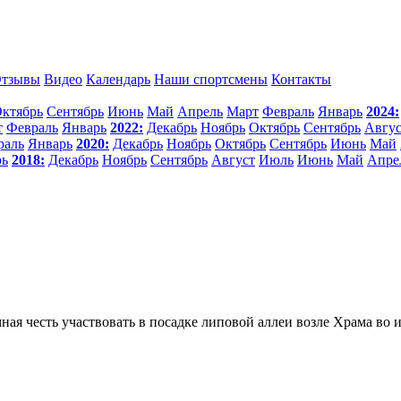
тзывы
Видео
Календарь
Наши спортсмены
Контакты
ктябрь
Сентябрь
Июнь
Май
Апрель
Март
Февраль
Январь
2024:
т
Февраль
Январь
2022:
Декабрь
Ноябрь
Октябрь
Сентябрь
Авгус
раль
Январь
2020:
Декабрь
Ноябрь
Октябрь
Сентябрь
Июнь
Май
рь
2018:
Декабрь
Ноябрь
Сентябрь
Август
Июль
Июнь
Май
Апре
ая честь участвовать в посадке липовой аллеи возле Храма во