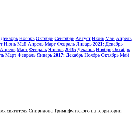
Декабрь
Ноябрь
Октябрь
Сентябрь
Август
Июнь
Май
Апрель
т
Июнь
Май
Апрель
Март
Февраль
Январь
2021:
Декабрь
Апрель
Март
Февраль
Январь
2019:
Декабрь
Ноябрь
Октябрь
ль
Март
Февраль
Январь
2017:
Декабрь
Ноябрь
Октябрь
Май
 имя святителя Спиридона Тримифунтского на территории