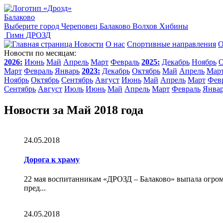
Балаково
Выберите город
Череповец
Балаково
Волхов
Хибины
Гимн ДРОЗД
Новости
О нас
Спортивные направления
О
Новости по месяцам:
2026:
Июнь
Май
Апрель
Март
Февраль
2025:
Декабрь
Ноябрь
О
Март
Февраль
Январь
2023:
Декабрь
Октябрь
Май
Апрель
Мар
Ноябрь
Октябрь
Сентябрь
Август
Июнь
Май
Апрель
Март
Фев
Сентябрь
Август
Июль
Июнь
Май
Апрель
Март
Февраль
Янва
Новости за Май 2018 года
24.05.2018
Дорога к храму
22 мая воспитанникам «ДРОЗД – Балаково» выпала огромн
пред...
24.05.2018