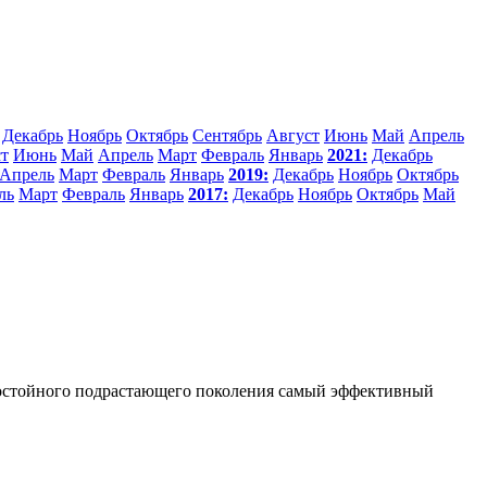
Декабрь
Ноябрь
Октябрь
Сентябрь
Август
Июнь
Май
Апрель
т
Июнь
Май
Апрель
Март
Февраль
Январь
2021:
Декабрь
Апрель
Март
Февраль
Январь
2019:
Декабрь
Ноябрь
Октябрь
ль
Март
Февраль
Январь
2017:
Декабрь
Ноябрь
Октябрь
Май
достойного подрастающего поколения самый эффективный