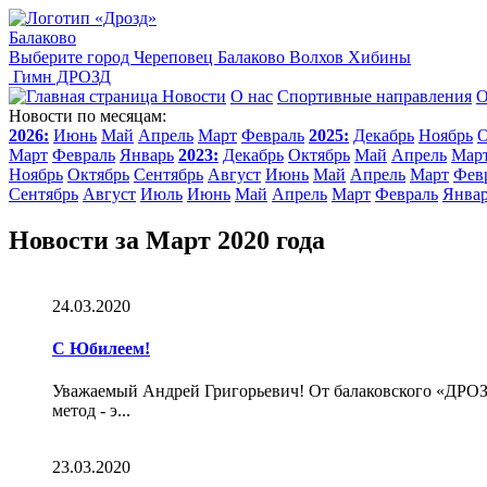
Балаково
Выберите город
Череповец
Балаково
Волхов
Хибины
Гимн ДРОЗД
Новости
О нас
Спортивные направления
О
Новости по месяцам:
2026:
Июнь
Май
Апрель
Март
Февраль
2025:
Декабрь
Ноябрь
О
Март
Февраль
Январь
2023:
Декабрь
Октябрь
Май
Апрель
Мар
Ноябрь
Октябрь
Сентябрь
Август
Июнь
Май
Апрель
Март
Фев
Сентябрь
Август
Июль
Июнь
Май
Апрель
Март
Февраль
Янва
Новости за Март 2020 года
24.03.2020
С Юбилеем!
Уважаемый Андрей Григорьевич! От балаковского «ДРОЗ
метод - э...
23.03.2020