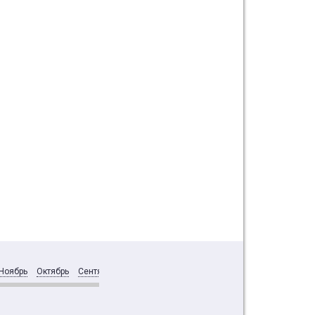
Ноябрь
Октябрь
Сентябрь
Июнь
Май
Апрель
Март
Февраль
Янва