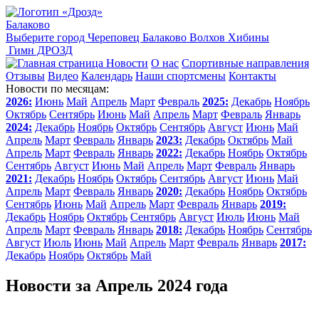
Балаково
Выберите город
Череповец
Балаково
Волхов
Хибины
Гимн ДРОЗД
Новости
О нас
Спортивные направления
Отзывы
Видео
Календарь
Наши спортсмены
Контакты
Новости по месяцам:
2026:
Июнь
Май
Апрель
Март
Февраль
2025:
Декабрь
Ноябрь
Октябрь
Сентябрь
Июнь
Май
Апрель
Март
Февраль
Январь
2024:
Декабрь
Ноябрь
Октябрь
Сентябрь
Август
Июнь
Май
Апрель
Март
Февраль
Январь
2023:
Декабрь
Октябрь
Май
Апрель
Март
Февраль
Январь
2022:
Декабрь
Ноябрь
Октябрь
Сентябрь
Август
Июнь
Май
Апрель
Март
Февраль
Январь
2021:
Декабрь
Ноябрь
Октябрь
Сентябрь
Август
Июнь
Май
Апрель
Март
Февраль
Январь
2020:
Декабрь
Ноябрь
Октябрь
Сентябрь
Июнь
Май
Апрель
Март
Февраль
Январь
2019:
Декабрь
Ноябрь
Октябрь
Сентябрь
Август
Июль
Июнь
Май
Апрель
Март
Февраль
Январь
2018:
Декабрь
Ноябрь
Сентябрь
Август
Июль
Июнь
Май
Апрель
Март
Февраль
Январь
2017:
Декабрь
Ноябрь
Октябрь
Май
Новости за Апрель 2024 года