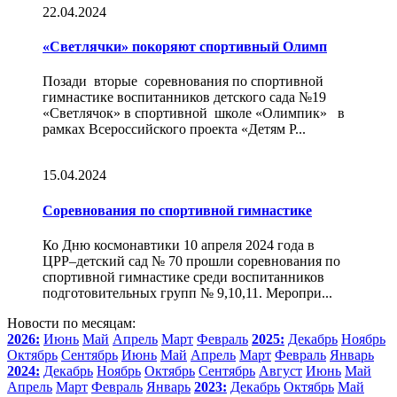
22.04.2024
«Светлячки» покоряют спортивный Олимп
Позади вторые соревнования по спортивной
гимнастике воспитанников детского сада №19
«Светлячок» в спортивной школе «Олимпик» в
рамках Всероссийского проекта «Детям Р...
15.04.2024
Соревнования по спортивной гимнастике
Ко Дню космонавтики 10 апреля 2024 года в
ЦРР–детский сад № 70 прошли соревнования по
спортивной гимнастике среди воспитанников
подготовительных групп № 9,10,11. Меропри...
Новости по месяцам:
2026:
Июнь
Май
Апрель
Март
Февраль
2025:
Декабрь
Ноябрь
Октябрь
Сентябрь
Июнь
Май
Апрель
Март
Февраль
Январь
2024:
Декабрь
Ноябрь
Октябрь
Сентябрь
Август
Июнь
Май
Апрель
Март
Февраль
Январь
2023:
Декабрь
Октябрь
Май