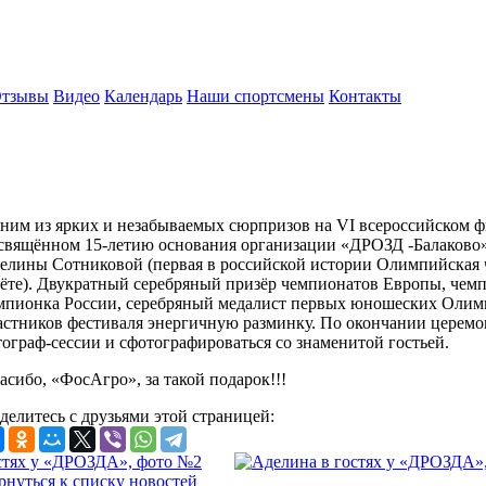
тзывы
Видео
Календарь
Наши спортсмены
Контакты
ним из ярких и незабываемых сюрпризов на VI всероссийском ф
свящённом 15-летию основания организации «ДРОЗД -Балаково
елины Сотниковой (первая в российской истории Олимпийская
чёте). Двукратный серебряный призёр чемпионатов Европы, чемп
мпионка России, серебряный медалист первых юношеских Олимп
астников фестиваля энергичную разминку. По окончании церемо
тограф-сессии и сфотографироваться со знаменитой гостьей.
асибо, «ФосАгро», за такой подарок!!!
делитесь с друзьями этой страницей:
рнуться к списку новостей