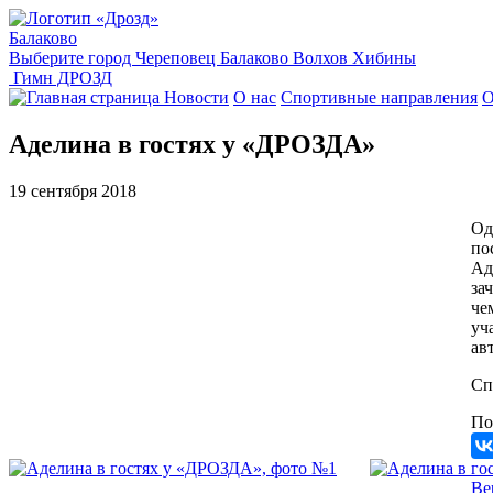
Балаково
Выберите город
Череповец
Балаково
Волхов
Хибины
Гимн ДРОЗД
Новости
О нас
Спортивные направления
О
Аделина в гостях у «ДРОЗДА»
19 сентября 2018
Од
по
Ад
за
че
уч
ав
Сп
По
Ве