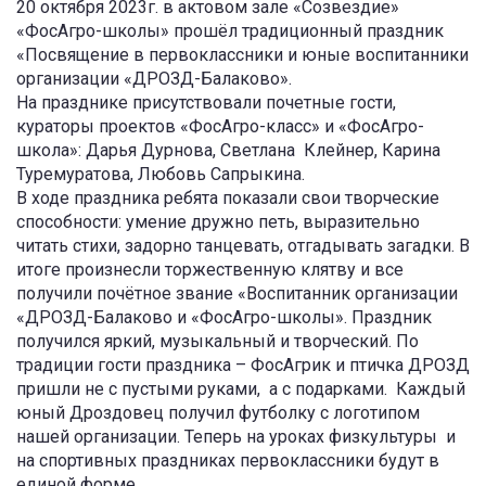
20 октября 2023г. в актовом зале «Созвездие»
«ФосАгро-школы» прошёл традиционный праздник
«Посвящение в первоклассники и юные воспитанники
организации «ДРОЗД-Балаково».
На празднике присутствовали почетные гости,
кураторы проектов «ФосАгро-класс» и «ФосАгро-
школа»: Дарья Дурнова, Светлана Клейнер, Карина
Туремуратова, Любовь Сапрыкина.
В ходе праздника ребята показали свои творческие
способности: умение дружно петь, выразительно
читать стихи, задорно танцевать, отгадывать загадки. В
итоге произнесли торжественную клятву и все
получили почётное звание «Воспитанник организации
«ДРОЗД-Балаково и «ФосАгро-школы». Праздник
получился яркий, музыкальный и творческий. По
традиции гости праздника – ФосАгрик и птичка ДРОЗД
пришли не с пустыми руками, а с подарками. Каждый
юный Дроздовец получил футболку с логотипом
нашей организации. Теперь на уроках физкультуры и
на спортивных праздниках первоклассники будут в
единой форме.